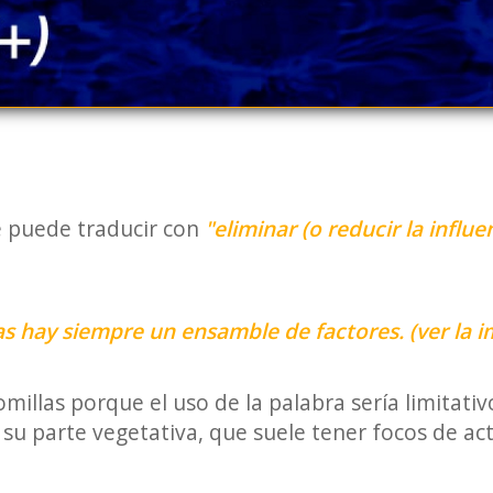
e puede traducir con
"eliminar (o reducir la influ
 hay siempre un ensamble de factores. (ver la 
illas porque el uso de la palabra sería limitativ
su parte vegetativa, que suele tener focos de ac