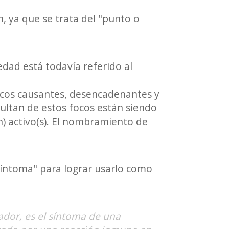
, ya que se trata del "punto o
dad está todavía referido al
focos causantes, desencadenantes y
sultan de estos focos están siendo
n) activo(s). El nombramiento de
síntoma" para lograr usarlo como
ador, es el síntoma de una