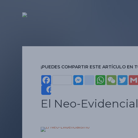
¡PUEDES COMPARTIR ESTE ARTÍCULO EN T
Face
Mes
insta
Wha
WeC
Twit
boo
seng
gra
tsAp
hat
ter
Share
El Neo-Evidencia
k
er
m
p