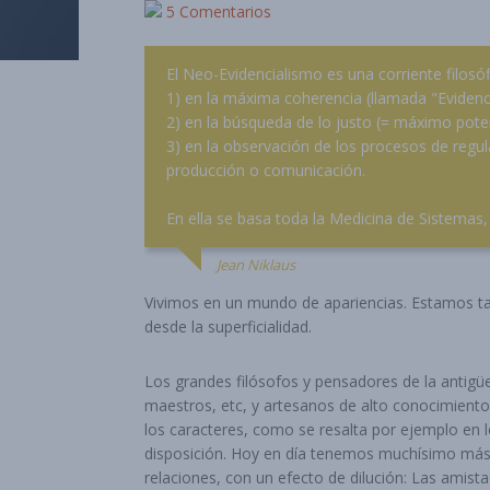
5 Comentarios
El Neo-Evidencialismo es una corriente filo
1) en la máxima coherencia (llamada "Evidenc
2) en la búsqueda de lo justo (= máximo poten
3) en la observación de los procesos de regula
producción o comunicación.
En ella se basa toda la Medicina de Sistemas, 
Jean Niklaus
Vivimos en un mundo de apariencias. Estamos t
desde la superficialidad.
Los grandes filósofos y pensadores de la antigüe
maestros, etc, y artesanos de alto conocimiento.
los caracteres, como se resalta por ejemplo en l
disposición. Hoy en día tenemos muchísimo más 
relaciones, con un efecto de dilución: Las amis