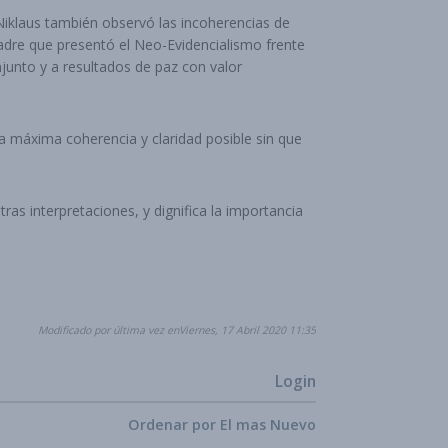
 Niklaus también observó las incoherencias de
uadre que presentó el Neo-Evidencialismo frente
onjunto y a resultados de paz con valor
la máxima coherencia y claridad posible sin que
as interpretaciones, y dignifica la importancia
Modificado por última vez enViernes, 17 Abril 2020 11:35
Login
Ordenar por
El mas Nuevo