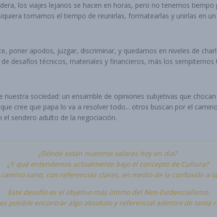
ra, los viajes lejanos se hacen en horas, pero no tenemos tiempo p
siquiera tomamos el tiempo de reunirlas, formatearlas y unirlas en u
te, poner apodos, juzgar, discriminar, y quedarnos en niveles de cha
de desafíos técnicos, materiales y financieros, más los sempiternos t
de nuestra sociedad: un ensamble de opiniones subjetivas que chocan
ue cree que papa lo va a resolver todo... otros buscan por el camino
n el sendero adulto de la negociación.
¿Dónde están nuestros valores hoy en día?
¿Y qué entendemos actualmente bajo el concepto de Cultura?
amino sano, con referencias claras, en medio de la confusión a l
Este desafío es el objetivo más íntimo del Neo-Evidencialismo.
s posible encontrar algo absoluto y referencial adentro de tanta r