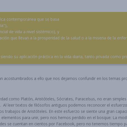
sófica contemporánea que se basa
ia"),
cial de vida a nivel sistémico), y
ción que llevan a la prosperidad de la salud o a la miseria de la enf
siendo su aplicación práctica en la vida diaria, tanto privada como pro
an acostumbrados a ello que nos dejamos confundir en los temas pr
dad como Platón, Aristóteles, Sócrates, Paracelsus, no eran simples 
 Al leer textos de filósofos antiguos podemos reconocer el esfuerzo d
os trabajos de Aristóteles. En este esfuerzo se siente una gran capac
elementos para unir, pero nos hemos perdido en el bosque: La moder
tades se cuentan en cientos por Facebook, pero no tenemos tiempo pa