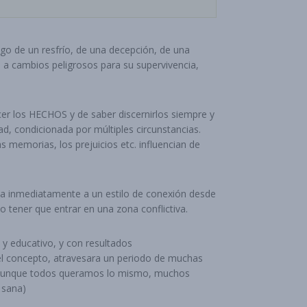
ego de un resfrío, de una decepción, de una
a a cambios peligrosos para su supervivencia,
cer los HECHOS y de saber discernirlos siempre y
ad, condicionada por múltiples circunstancias.
las memorias, los prejuicios etc. influencian de
eva inmediatamente a un estilo de conexión desde
lo tener que entrar en una zona conflictiva.
l y educativo, y con resultados
del concepto, atravesara un periodo de muchas
sí: Aunque todos queramos lo mismo, muchos
 sana)