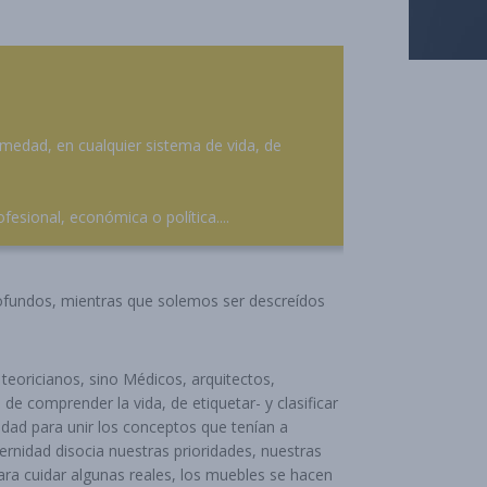
ermedad, en cualquier sistema de vida, de
fesional, económica o política....
ofundos, mientras que solemos ser descreídos
teoricianos, sino Médicos, arquitectos,
e comprender la vida, de etiquetar- y clasificar
idad para unir los conceptos que tenían a
nidad disocia nuestras prioridades, nuestras
ra cuidar algunas reales, los muebles se hacen