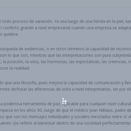
 todo proceso de sanación. Ya sea luego de una herida en la piel, lu
 un conflicto grande a nivel empresarial cuando una empresa se adapt
o quiebra.
 búsqueda de evidencias, o en otros términos la capacidad de recono
son lo que son, mientras que las interpretaciones son pura subjetivid
z, la posición, la vista, las hormonas, las expectativas, las creencias, 
er la realidad.
ás que una filosofía, pues mejora la capacidad de comunicación y ll
 disfrutar las diferencias de vista a nivel interpretativo, sin por el
a poderosa herramienta de paz, aplicable para cualquier nivel cultura
empieza en los años 90, luego de que el médico Jean Niklaus, padre 
jico que son los mensajes individuales y sociales mezclados entre 
ieren. (se refiere al bienestar dentro de una sociedad perfectamente