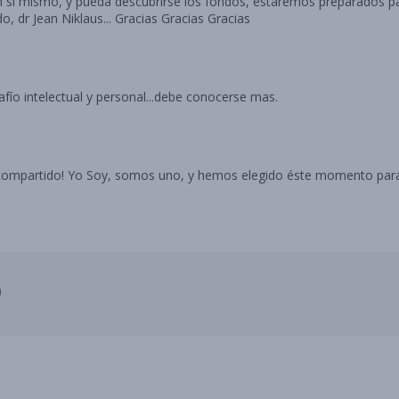
n si mismo, y pueda descubrirse los fondos, estaremos preparados pa
 dr Jean Niklaus... Gracias Gracias Gracias
un verdadero desafío intelectual y personal...debe conocerse mas.
o compartido! Yo Soy, somos uno, y hemos elegido éste momento para
)