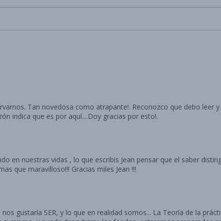
rvarnos. Tan novedosa como atrapante!. Reconozco que debo leer y r
n indica que es por aquí....Doy gracias por esto!.
 que escribis Jean pensar que el saber distinguir Hechos de Interpretaciones evita muchos
as que maravilloso!!! Gracias miles Jean !!!
e nos gustaría SER, y lo que en realidad somos... La Teoría de la prác