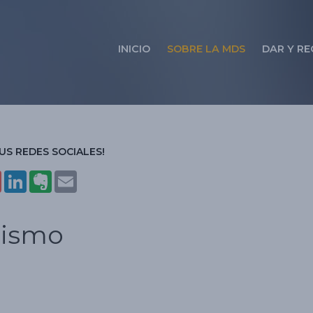
INICIO
SOBRE LA MDS
DAR Y RE
US REDES SOCIALES!
Gma
Link
Ever
Emai
il
edIn
note
l
lismo