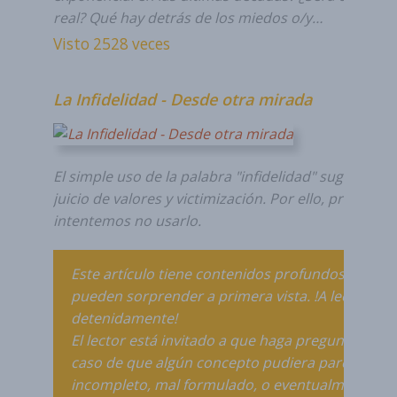
real? Qué hay detrás de los miedos o/y…
Visto 2528 veces
La Infidelidad - Desde otra mirada
El simple uso de la palabra "infidelidad" sugiere YA
juicio de valores y victimización. Por ello, propong
intentemos no usarlo.
Este artículo tiene contenidos profundos que
pueden sorprender a primera vista. !A leer
detenidamente!
El lector está invitado a que haga preguntas, en
caso de que algún concepto pudiera parecer
incompleto, mal formulado, o eventualmente