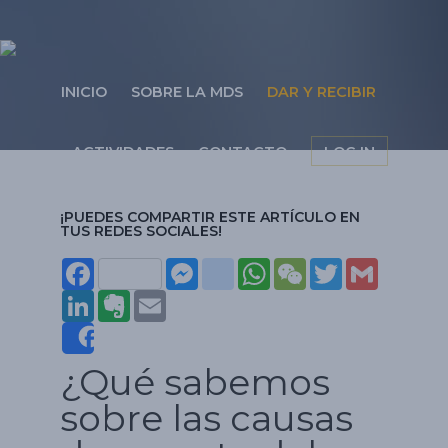
INICIO
SOBRE LA MDS
DAR Y RECIBIR
ACTIVIDADES
CONTACTO
LOG IN
¡PUEDES COMPARTIR ESTE ARTÍCULO EN
TUS REDES SOCIALES!
Face
Mes
insta
Wha
WeC
Twit
Gma
boo
Link
Ever
Emai
seng
gra
tsAp
hat
ter
il
k
edIn
note
l
er
m
p
Share
¿Qué sabemos
sobre las causas